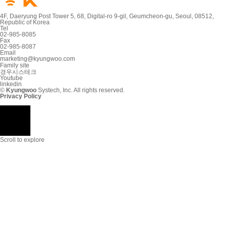
4F, Daeryung Post Tower 5, 68, Digital-ro 9-gil, Geumcheon-gu, Seoul, 08512,
Republic of Korea
Tel
02-985-8085
Fax
02-985-8087
Email
marketing@kyungwoo.com
Family site
경우시스테크
Youtube
linkedin
©
Kyungwoo
Systech, Inc. All rights reserved.
Privacy Policy
Scroll to explore