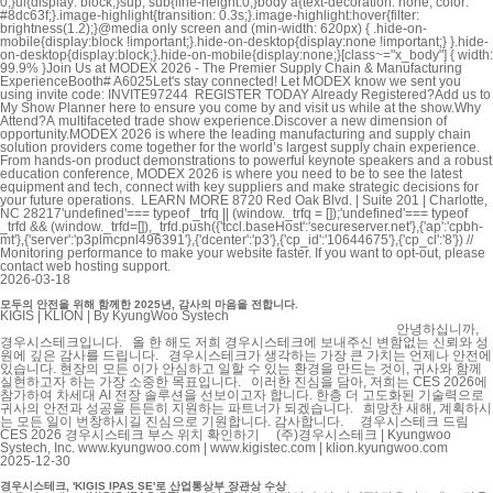
0;}ul{display: block;}sup, sub{line-height:0;}body a{text-decoration: none; color:
#8dc63f;}.image-highlight{transition: 0.3s;}.image-highlight:hover{filter:
brightness(1.2);}@media only screen and (min-width: 620px) { .hide-on-
mobile{display:block !important;}.hide-on-desktop{display:none !important;} }.hide-
on-desktop{display:block;}.hide-on-mobile{display:none;}[class~="x_body"] { width:
99.9% }Join Us at MODEX 2026 - The Premier Supply Chain & Manufacturing
ExperienceBooth# A6025Let's stay connected! Let MODEX know we sent you
using invite code: INVITE97244 REGISTER TODAY Already Registered?Add us to
My Show Planner here to ensure you come by and visit us while at the show.Why
Attend?A multifaceted trade show experience.Discover a new dimension of
opportunity.MODEX 2026 is where the leading manufacturing and supply chain
solution providers come together for the world’s largest supply chain experience.
From hands‑on product demonstrations to powerful keynote speakers and a robust
education conference, MODEX 2026 is where you need to be to see the latest
equipment and tech, connect with key suppliers and make strategic decisions for
your future operations. LEARN MORE 8720 Red Oak Blvd. | Suite 201 | Charlotte,
NC 28217'undefined'=== typeof _trfq || (window._trfq = []);'undefined'=== typeof
_trfd && (window._trfd=[]),_trfd.push({'tccl.baseHost':'secureserver.net'},{'ap':'cpbh-
mt'},{'server':'p3plmcpnl496391'},{'dcenter':'p3'},{'cp_id':'10644675'},{'cp_cl':'8'}) //
Monitoring performance to make your website faster. If you want to opt-out, please
contact web hosting support.
2026-03-18
모두의 안전을 위해 함께한 2025년, 감사의 마음을 전합니다.
KIGIS | KLION | By KyungWoo Systech
‌‍‎‏ ‌‍‎‏ ‌‍‎‏ ‌‍‎‏ ‌‍‎‏ ‌‍‎‏ ‌‍‎‏ ‌‍‎‏ ‌‍‎‏ ‌‍‎‏ ‌‍‎‏ ‌‍‎‏ ‌‍‎‏ ‌‍‎‏ ‌‍‎‏ ‌‍‎‏ ‌‍‎‏ ‌‍‎‏ ‌‍‎‏ ‌‍‎‏ ‌‍‎‏ ‌‍‎‏ ‌‍‎‏ ‌‍‎‏ ‌‍‎‏ ‌‍‎‏ ‌‍‎‏ ‌‍‎‏ ‌‍‎‏ ‌‍‎‏ ‌‍‎‏ ‌‍‎‏ ‌‍‎‏ ‌‍‎‏ ‌‍‎‏ ‌‍‎‏ ‌‍‎‏ ‌‍‎‏ ‌‍‎‏ ‌‍‎‏ ‌‍‎‏ ‌‍‎‏ ‌‍‎‏ ‌‍‎‏ ‌‍‎‏ ‌‍‎‏ ‌‍‎‏ ‌‍‎‏ ‌‍‎‏ ‌‍‎‏ ‌‍‎‏ ‌‍‎‏ ‌‍‎‏ ‌‍‎‏ ‌‍‎‏ ‌‍‎‏ ‌‍‎‏ ‌‍‎‏ ‌‍‎‏ ‌‍‎‏ ‌‍‎‏ ‌‍‎‏ ‌‍‎‏ ‌‍‎‏ ‌‍‎‏ ‌‍‎‏ ‌‍‎‏ ‌‍‎‏ ‌‍‎‏ ‌‍‎‏ ‌‍‎‏ ‌‍‎‏ ‌‍‎‏ ‌‍‎‏ ‌‍‎‏ ‌‍‎‏ ‌‍‎‏ ‌‍‎‏ ‌‍‎‏ ‌‍‎‏ ‌‍‎‏ ‌‍‎‏ ‌‍‎‏ ‌‍‎‏ ‌‍‎‏ ‌‍‎‏ ‌‍‎‏ ‌‍‎‏ ‌‍‎‏ ‌‍‎‏ ‌‍‎‏ ‌‍‎‏ ‌‍‎‏ ‌‍‎‏ ‌‍‎‏ ‌‍‎‏ ‌‍‎‏ ‌‍‎‏ ‌‍‎‏ ‌‍‎‏ ‌‍‎‏ ‌‍‎‏ ‌‍‎‏ ‌‍‎‏ ‌‍‎‏ ‌‍‎‏ ‌‍‎‏ ‌‍‎‏ ‌‍‎‏ ‌‍‎‏ ‌‍‎‏ ‌‍‎‏ ‌‍‎‏ ‌‍‎‏ ‌‍‎‏ 안녕하십니까,
경우시스테크입니다. 올 한 해도 저희 경우시스테크에 보내주신 변함없는 신뢰와 성
원에 깊은 감사를 드립니다. 경우시스테크가 생각하는 가장 큰 가치는 언제나 안전에
있습니다. 현장의 모든 이가 안심하고 일할 수 있는 환경을 만드는 것이, 귀사와 함께
실현하고자 하는 가장 소중한 목표입니다. 이러한 진심을 담아, 저희는 CES 2026에
참가하여 차세대 AI 전장 솔루션을 선보이고자 합니다. 한층 더 고도화된 기술력으로
귀사의 안전과 성공을 든든히 지원하는 파트너가 되겠습니다. 희망찬 새해, 계획하시
는 모든 일이 번창하시길 진심으로 기원합니다. 감사합니다. 경우시스테크 드림
CES 2026 경우시스테크 부스 위치 확인하기 (주)경우시스테크 | Kyungwoo
Systech, Inc. www.kyungwoo.com | www.kigistec.com | klion.kyungwoo.com
2025-12-30
경우시스테크, 'KIGIS IPAS SE'로 산업통상부 장관상 수상