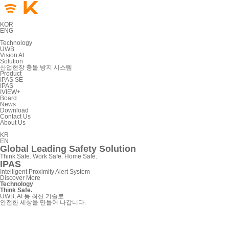
KOR
ENG
Technology
UWB
Vision AI
Solution
산업현장 충돌 방지 시스템
Product
IPAS SE
IPAS
IVIEW+
Board
News
Download
Contact Us
About Us
KR
EN
Global Leading Safety Solution
Think Safe. Work Safe. Home Safe.
IPAS
Intelligent Proximity Alert System
Discover More
Technology
Think Safe.
UWB, AI 등 최신 기술로
안전한 세상을 만들어 나갑니다.