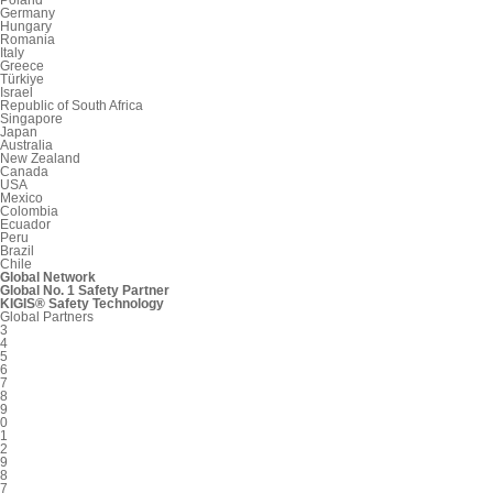
Poland
Germany
Hungary
Romania
Italy
Greece
Türkiye
Israel
Republic of South Africa
Singapore
Japan
Australia
New Zealand
Canada
USA
Mexico
Colombia
Ecuador
Peru
Brazil
Chile
Global Network
Global No. 1 Safety Partner
KIGIS® Safety Technology
Global Partners
3
4
5
6
7
8
9
0
1
2
9
8
7