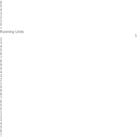
6
5
4
3
2
1
0
+
Running Units
1
2
3
4
5
6
7
8
9
0
4
3
2
1
0
9
8
7
6
5
0
1
2
3
4
5
6
7