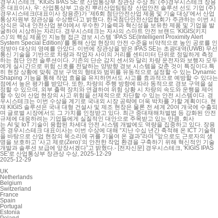
경우시스테크, ‘KIGIS IPAS SE’로 산업통상부 장관상 수상 좌: (주)경우시스테크 장용
준 대표이사, 우: 산업통상부 고승진 뿌리산업팀팀장 산업안전 솔루션 선도 기업 (주)
경우시스테크(대표이사 장용준)가 ‘제6회 첨단안전산업 제품 및 기술 대상’에서 산업
통상자원부 장관상을 수상했다고 밝혔다. 한국첨단안전산업협회가 주관하는 이번 시
상식은 국내 안전산업 분야에서 우수한 기술력과 혁신성을 보유한 제품 및 기업을 발
굴하여 시상하는 자리다. 경우시스테크는 자사의 스마트 안전 브랜드 ‘KIGIS(키지
스)’의 핵심 제품인 지능형 접근 경보 시스템 ‘IPAS SE(Intelligent Proximity Alert
System Special Edition)’를 통해 산업 현장의 안전 수준을 비약적으로 높인 공로를 인
정받아 대상의 영예를 안았다. 이번에 장관상을 받은 IPAS SE는 초광대역(UWB) 무선
통신 기술을 기반으로 차량과 작업자 사이의 거리를 센티미터 단위로 정밀하게 측정
하는 첨단 안전 솔루션이다. 기존의 단순 감지 센서와 달리 차량 운전자와 보행자 모두
에게 실시간으로 위험 신호를 전달하는 양방향 경보 시스템을 갖춘 것이 특징이다.특
히 현장 상황에 맞춰 경보 구역의 형태와 범위를 유동적으로 설정할 수 있는 Dynamic
Shaping 기능을 통해 작업 효율을 유지하면서도 사고를 효과적으로 예방할 수 있다는
점에서 높은 평가를 받았다. 또한, 차량의 주행 방향에 따라 동적으로 경보 구역을 설
정할 수 있으며, 외부 출력 장치와 연결하여 위험 상황 시 차량의 속도와 운행을 제어
할 수 있어 산업 현장의 사고 위험을 선제적으로 차단할 수 있는 안전 시스템이다. 경
우시스테크는 이번 수상을 계기로 국내외 시장 공략에 더욱 박차를 가할 계획이다. 현
재 KIGIS 솔루션은 국내 대형 건설사 및 제조 현장은 물론 전 세계 20여 개국에 수출되
며 글로벌 시장에서도 그 가치를 인정받고 있다. 최근 중대재해처벌법 등 강화된 안전
규제에 대응하려는 기업들에게 실질적인 대안으로 주목받고 있는 만큼, 회사
는 AI 및 IoT 기술이 융합된 차세대 안전 시스템 개발에도 역량을 집중하고 있다. 장용
준 경우시스테크 대표이사는 이번 수상에 대해 “지난 수십 년간 축적해 온 ICT 기술력
을 바탕으로 산업 현장의 목소리에 귀를 기울여 온 결과”라며 “앞으로도 근로자의 생
명을 보호하고 ‘사고 제로(Zero)’의 안전한 작업 환경을 구축하기 위해 혁신적인 기술
개발과 솔루션 보급에 앞장서겠다”고 밝혔다.- [전자신문] 경우시스테크, 'KIGIS IPAS
SE'로 산업통상부 장관상 수상, 2025-12-29
2025-12-29
UK
Netherlands
Belgium
Switzerland
France
Spain
Portugal
Estonia