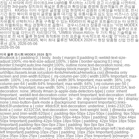
진입 시 바닥에 라인 라이트(Line Light)를 투사하는 시각적 경고 시스템을 시연하며,
다양한 3rd-party 장치와의 폭넓은 호환성과 확장성을 증명해 참관객들의 큰 관심을
모았다. KIGIS는 이미 수많은 글로벌 산업 현장에서 검증된 신뢰성을 바탕으로, 전시
기간 동안 북미와 유럽의 글로벌 물류 대기업 및 유통사들과 심도 있는 비즈니스 상담
을 진행했다. 특히 현장 인프라에 맞춰 정밀한 UWB 방식과 범용적인 Vision AI 방식을
자유롭게 선택하거나 혼용 구축할 수 있는 KIGIS만의 폭넓은 포트폴리오는 타 브랜드
와 차별화되는 핵심 경쟁력으로 꼽혔다. 경우시스테크 장용준 대표는 “이번 MODEX
2026은 KIGIS가 글로벌 산업 안전 시장의 트렌드를 주도하는 ‘토털 안전 솔루션 프로
바이더’임을 각인시킨 자리였다”며, “UWB와 Vision AI라는 두 가지 핵심 기술력을 바
탕으로 전 세계 물류 현장에 최적화된 안전 표준을 지속적으로 제시할 것”이라고 강조
했다.- [전자신문] KIGIS, 북미 최대 물류전 'MODEX 2026'서 현장 맞춤형 산업 안전 솔
루션 공개, 2026-05-06
2026-05-06
미국 물류 전시회 MODEX 2026 참가
#outlook a { padding:0; } body, .body { margin:0;padding:0;-webkit-text-size-
adjust:100%;-ms-text-size-adjust:100%; } table { border-spacing:0;} img {
border:0;height:auto;line-height:100%; outline:none;text-decoration:none;-ms-
interpolation-mode:bicubic; } p { display:block;margin:13px 0; }@import
url(https://assets.knak.io/custom-fonts/Helvetica/Helvetica.css);@media only
screen and (min-width:620px) { .mj-column-per-100 { width:100% !important; max-
width: 100%; }.mj-column-per-36 { width:36% !important; max-width: 36%; }.mj-
column-per-64 { width:64% !important; max-width: 64%; }.mj-column-per-50 {
width:50% !important; max-width: 50%; } }.links-232CDA a { color: #232CDA; text-
decoration: none; }#body #main [x-apple-data-detectors-type] { color: inherit
!important; -webkit-text-decoration-color: inherit !important; text-decoration: inherit
!important; font-weight: inherit !important; }u ~ div .img-container img + div { display:
none }.mso-button-dark-mode a {background: transparent !important;}.links-
8dc63f-underline a { color: #8dc63f; text-decoration: underline; }.links-232CDA-
bold a { color: #232CDA; text-decoration: none; font-weight: bold; } @media only
screen and (min-width:620px) { .padding-9px-50px-12px-50px { padding: 9px 50px
12px 50px !important}.padding-19px-50px-44px-50px { padding: 19px 50px 44px
50px !important}.padding-42px-50px-18px-50px { padding: 42px 50px 18px 50px
!important}.padding-9px-0px-0px-23px { padding: 9px 0px 0px 23px
!important}.img-full-width { max-width: 100% !important}.text-align-left { text-align:
left !important}.padding-10px-25px { padding: 10px 25px !important}.padding-
10px-35px-10px-25px { padding: 10px 35px 10px 25px !important} }p{margin: 0