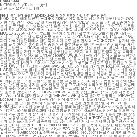
Home Safe.
KIGIS® Safety Technology의
최신 소식을 만나 보세요.
KIGIS, 북미 최대 물류전 'MODEX 2026'서 현장 맞춤형 산업 안전 솔루션 공개
KIGIS, 북미 최대 물류전 'MODEX 2026'서 현장 맞춤형 산업 안전 솔루션 공개UWB
기반 정밀 안전 'IPAS SE' 및 지능형 AI 영상 인식 'IVIEW+'로 기술 리더십 입증현장 인
프라 및 목적에 따라 솔루션 선택·혼용 가능한 '유연한 안전 생태계' 구축EOD 연동을
통한 지게차 자동 제어 및 3rd-party 장치 확장 시나리오 시연[사진 1: 경우시스테크는
MODEX 2026에서 전시 부스를 마련해 산업안전 솔루션 'KIGIS'를 선보였다.]경우시
스테크의 산업 안전 솔루션 전문 브랜드 키지스(KIGIS®)가 지난 4월 13일부터 16일
까지 미국 애틀랜타에서 열린 북미 최대 규모 물류 전시회 ‘MODEX 2026’ 참가해, 글
로벌 물류 현장에 최적화된 맞춤형 안전 솔루션을 선보이며 독보적인 기술력을 과시
했다고 밝혔다. KIGIS는 이번 전시에서 글로벌 산업 안전 트렌드에 발맞춰 서로 다른
기술적 강점을 가진 두 가지 핵심 솔루션을 선보였다. 특히 작업 환경과 운영 목적에
따라 초광대역 무선기술(Ultra-wideband, UWB)과 지능형 영상 인식 기술을 유연하게
선택할 수 있는 ‘현장 맞춤형 안전 포트폴리오’를 제시해 글로벌 참관객들로부터 큰 주
목을 받았다. [사진 2: KIGIS® IPAS SE 시스템 구성도]■ 고신뢰도 정밀 안전을 위한 솔
루션: UWB 기반 태그형 시스템 ‘IPAS SE’ KIGIS의 대표 라인업인 IPAS(아이파스)는
UWB를 기반으로 한 태그형 충돌방지 솔루션이다. 지게차와 작업자 간의 거리를 수십
cm 단위의 오차로 정밀하게 측정하고 실시간 양방향 알람을 제공해 충돌 사고를 예방
한다. 이번 전시에서 공개한 IPAS SE는 차량의 진행 방향이나 복잡한 물류 센터 환경
에 맞춰 경보 구역을 가변적으로 설정할 수 있는 커스터마이징 기능을 대폭 강화했다.
이는 단순한 충돌 방지를 넘어 현장별 운영 프로세스에 최적화된 안전 관리를 가능케
하며, 높은 신뢰성과 운영 효율을 중시하는 글로벌 물류 센터 관계자들로부터 압도적
인 호응을 얻었다.[사진 3: KIGIS® IVIEW+ 시스템 구성도]■ 사각지대 없는 지능형 감
지: Vision AI 작업자 인식 시스템 ‘IVIEW+’ UWB 방식과 별개로 운영되는 ‘IVIEW+’는
Edge AI 기술이 집약된 지능형 영상 인식 솔루션이다. 별도의 태그 착용 없이 카메라
비전만으로 인체를 정확히 식별하여 사각지대 없는 안전을 보장한다. IVIEW+는
KIGIS만의 고도화된 딥러닝 알고리즘을 통해 복잡한 물류 현장에서도 사람을 정확히
인식하여, 오경보를 최소화해 작업 흐름을 방해하지 않으면서도 안전성을 확보했다.
특히 외부 방문객이 잦거나 태그 관리가 어려운 대규모 물류 거점과 유통 센터를 중심
으로 범용성 높은 안전 대안으로서 높은 평가를 받았다. ■ ‘EOD’ 연동을 통한 능동적
제어 및 인프라 확장성 입증특히 KIGIS는 이번 전시에서 두 가지 핵심 솔루션과 전용
확장 인터페이스인 ‘EOD(External Output Device)’를 연동하여, 단순한 위험 알람을
넘어선 ‘능동적 제어’ 역량을 선보였다. EOD 연동 시 위험 감지 단계에 따라 지게차의
▲자동 정지(Auto Stop) ▲주행 속도 감속(Speed Reduction) 등을 직접 제어할 수 있
어, 현장별 맞춤형 안전 시나리오 구현이 가능하다. 또한, 전시 현장에서는 위험 구역